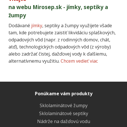
na webu Mirosep.sk - jímky, septiky a
žumpy
Dodávané
jímky
, septiky a žumpy využijete všade
tam, kde potrebujete zaistiť likvidáciu splaškových,
odpadových vôd (napr. z rodinných domov, chát,
atď), technologických odpadových vôd (z výroby)
alebo zadržať čistej, dažďovej vody k ďalšiemu,
alternatívnemu využitiu.
Chcem vedieť viac
Ponúkame vám produkty
Sklolaminátové žumpy
Sklolaminátové septiky
Nádrže na dažďovú vodu