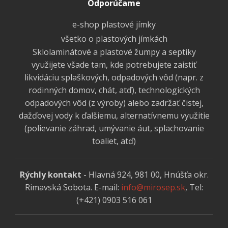
Odporúčame
e-shop plastové jímky
všetko o plastových jímkách
Sklolaminátové a plastové žumpy a septiky
využijete všade tam, kde potrebujete zaistiť
likvidáciu splaškových, odpadových vôd (napr. z
rodinných domov, chát, atď), technologických
odpadových vôd (z výroby) alebo zadržať čistej,
dažďovej vody k ďalšiemu, alternatívnemu využitie
(polievanie záhrad, umývanie áut, splachovanie
toaliet, atď)
Rýchly kontakt
- Hlavná 924, 981 00, Hnúšťa okr.
Rimavská Sobota. E-mail:
info@mirosep.sk
, Tel:
(+421) 0903 516 061