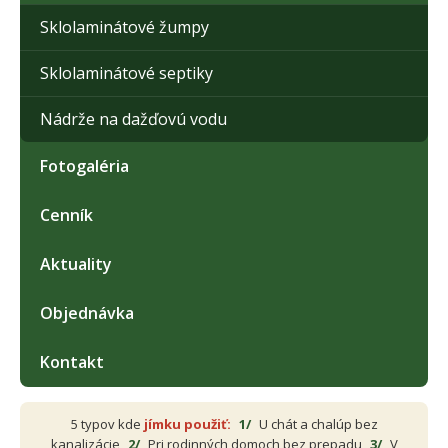
Sklolaminátové žumpy
Sklolaminátové septiky
Nádrže na dažďovú vodu
Fotogaléria
Cenník
Aktuality
Objednávka
Kontakt
5 typov kde
jímku použiť:
1/
U chát a chalúp bez
kanalizácie
2/
Pri rodinných domoch bez prepadu
3/
V