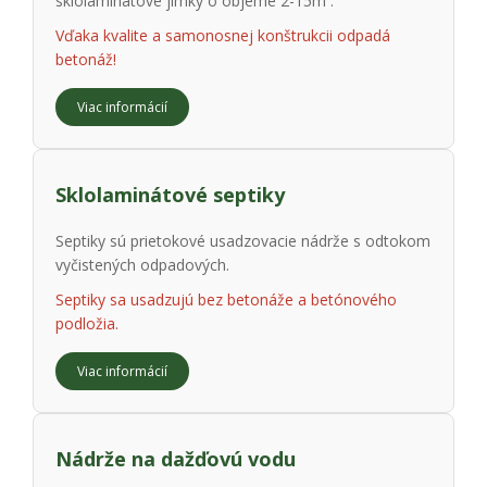
sklolaminátové jímky o objeme 2-15m³.
Vďaka kvalite a samonosnej konštrukcii odpadá
betonáž!
Viac informácií
Sklolaminátové septiky
Septiky sú prietokové usadzovacie nádrže s odtokom
vyčistených odpadových.
Septiky sa usadzujú bez betonáže a betónového
podložia.
Viac informácií
Nádrže na dažďovú vodu