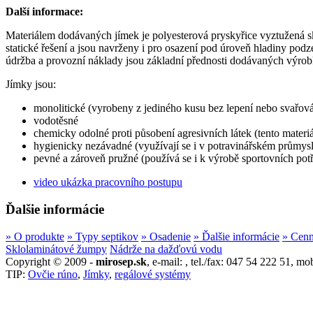
Další informace:
Materiálem dodávaných jímek je polyesterová pryskyřice vyztužená s
statické řešení a jsou navrženy i pro osazení pod úroveň hladiny pod
údržba a provozní náklady jsou základní přednosti dodávaných výrob
Jímky jsou:
monolitické (vyrobeny z jediného kusu bez lepení nebo svařová
vodotěsné
chemicky odolné proti působení agresivních látek (tento mater
hygienicky nezávadné (využívají se i v potravinářském průmysl
pevné a zároveň pružné (používá se i k výrobě sportovních pot
video ukázka pracovního postupu
Ďalšie informácie
» O produkte
» Typy septikov
» Osadenie
» Ďalšie informácie
» Cenn
Sklolaminátové žumpy
Nádrže na dažďovú vodu
Copyright © 2009 -
mirosep.sk
, e-mail: , tel./fax: 047 54 222 51, 
TIP:
Ovčie rúno
,
Jímky
,
regálové systémy