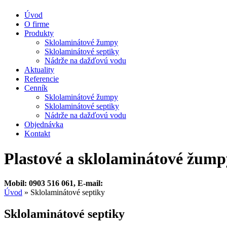
Úvod
O firme
Produkty
Sklolaminátové žumpy
Sklolaminátové septiky
Nádrže na dažďovú vodu
Aktuality
Referencie
Cenník
Sklolaminátové žumpy
Sklolaminátové septiky
Nádrže na dažďovú vodu
Objednávka
Kontakt
Plastové a sklolaminátové žump
Mobil: 0903 516 061, E-mail:
Úvod
»
Sklolaminátové septiky
Sklolaminátové septiky