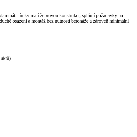
olaminát. Jímky mají žebrovou konstrukci, splňují požadavky na
noduché osazení a montáž bez nutnosti betonáže a zároveň minimální
duktů)