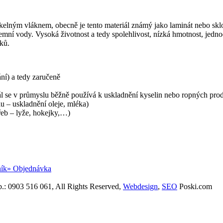
kelným vláknem, obecně je tento materiál známý jako laminát nebo skl
zemní vody. Vysoká životnost a tedy spolehlivost, nízká hmotnost, jed
ků.
ní) a tedy zaručeně
iál se v průmyslu běžně používá k uskladnění kyselin nebo ropných pro
u – uskladnění oleje, mléka)
řeb – lyže, hokejky,…)
ík
» Objednávka
mob.: 0903 516 061, All Rights Reserved,
Webdesign
,
SEO
Poski.com