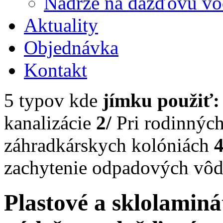
Nádrže na dažďovú v
Aktuality
Objednávka
Kontakt
5 typov kde
jímku použiť:
kanalizácie
2/
Pri rodinnýc
záhradkárskych kolóniách
4
zachytenie odpadových vô
Plastové a sklolaminá