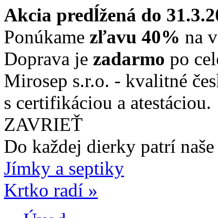
Akcia predĺžená do 31.3.
Ponúkame
zľavu 40%
na v
Doprava je
zadarmo
po cel
Mirosep s.r.o. - kvalitné če
s certifikáciou a atestáciou.
ZAVRIEŤ
Do každej dierky
patrí naše
Jímky a septiky
Krtko radí »