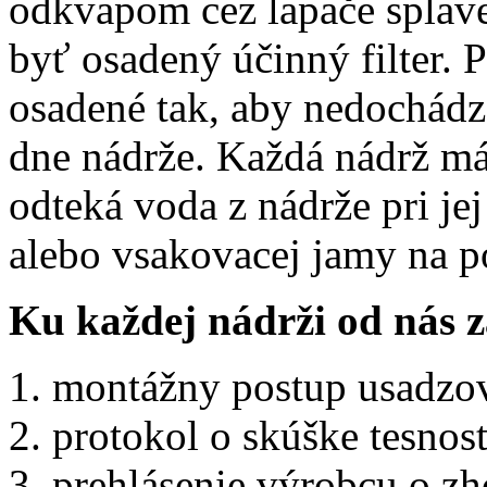
odkvapom cez lapače splave
byť osadený účinný filter. 
osadené tak, aby nedochádz
dne nádrže. Každá nádrž m
odteká voda z nádrže pri jej
alebo vsakovacej jamy na 
Ku každej nádrži od nás z
montážny postup usadzov
protokol o skúške tesnos
prehlásenie výrobcu o z