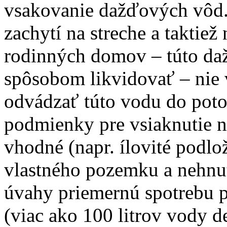
vsakovanie dažďových vôd.
zachytí na streche a taktie
rodinných domov – túto da
spôsobom likvidovať – nie
odvádzať túto vodu do poto
podmienky pre vsiaknutie 
vhodné (napr. ílovité podlo
vlastného pozemku a nehnu
úvahy priemernú spotrebu p
(viac ako 100 litrov vody de