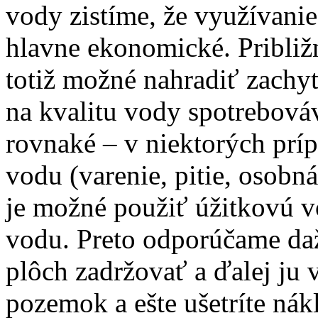
vody zistíme, že využívani
hlavne ekonomické. Približ
totiž možné nahradiť zach
na kvalitu vody spotrebová
rovnaké – v niektorých prí
vodu (varenie, pitie, osobn
je možné použiť úžitkovú v
vodu. Preto odporúčame da
plôch zadržovať a ďalej ju 
pozemok a ešte ušetríte nák