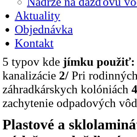
Nádrže na dažďovú v
Aktuality
Objednávka
Kontakt
5 typov kde
jímku použiť:
kanalizácie
2/
Pri rodinnýc
záhradkárskych kolóniách
4
zachytenie odpadových vô
Plastové a sklolaminá