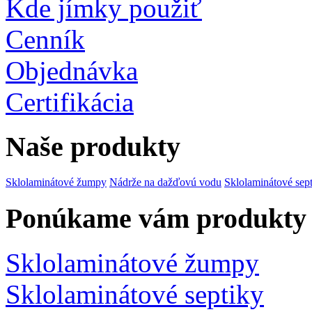
Kde jímky použiť
Cenník
Objednávka
Certifikácia
Naše produkty
Sklolaminátové žumpy
Nádrže na dažďovú vodu
Sklolaminátové sep
Ponúkame vám produkty
Sklolaminátové žumpy
Sklolaminátové septiky