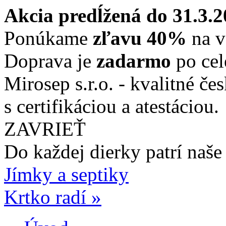
Akcia predĺžená do 31.3.
Ponúkame
zľavu 40%
na v
Doprava je
zadarmo
po cel
Mirosep s.r.o. - kvalitné če
s certifikáciou a atestáciou.
ZAVRIEŤ
Do každej dierky
patrí naše
Jímky a septiky
Krtko radí »