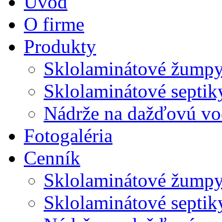
Úvod
O firme
Produkty
Sklolaminátové žump
Sklolaminátové septik
Nádrže na dažďovú v
Fotogaléria
Cenník
Sklolaminátové žump
Sklolaminátové septik