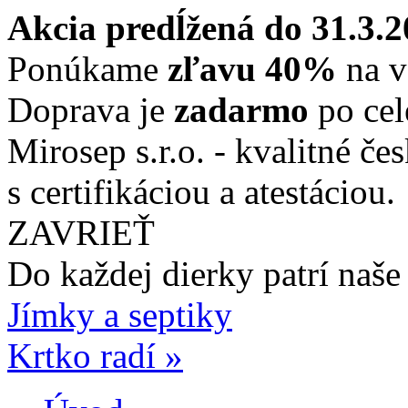
Akcia predĺžená do 31.3.
Ponúkame
zľavu 40%
na v
Doprava je
zadarmo
po cel
Mirosep s.r.o. - kvalitné če
s certifikáciou a atestáciou.
ZAVRIEŤ
Do každej dierky
patrí naše
Jímky a septiky
Krtko radí »