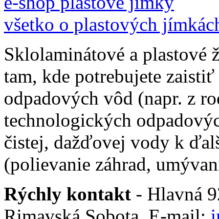
e-shop plastové jímky
všetko o plastových jímkác
Sklolaminátové a plastové 
tam, kde potrebujete zaistiť
odpadových vôd (napr. z ro
technologických odpadovýc
čistej, dažďovej vody k ďal
(polievanie záhrad, umývani
Rýchly kontakt
- Hlavná 92
Rimavská Sobota. E-mail: