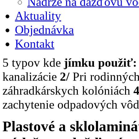
Nádrže na dažďovú v
Aktuality
Objednávka
Kontakt
5 typov kde
jímku použiť:
kanalizácie
2/
Pri rodinnýc
záhradkárskych kolóniách
4
zachytenie odpadových vô
Plastové a sklolaminá