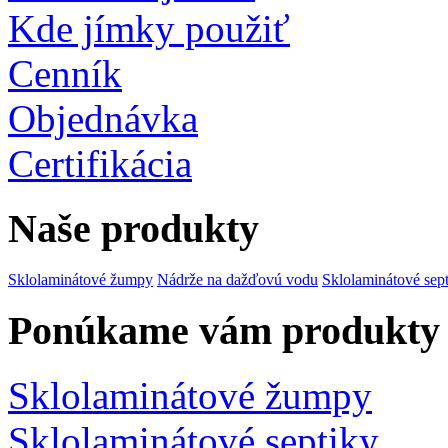
Kde jímky použiť
Cenník
Objednávka
Certifikácia
Naše produkty
Sklolaminátové žumpy
Nádrže na dažďovú vodu
Sklolaminátové sep
Ponúkame vám produkty
Sklolaminátové žumpy
Sklolaminátové septiky