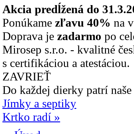
Akcia predĺžená do 31.3.
Ponúkame
zľavu 40%
na v
Doprava je
zadarmo
po cel
Mirosep s.r.o. - kvalitné če
s certifikáciou a atestáciou.
ZAVRIEŤ
Do každej dierky
patrí naše
Jímky a septiky
Krtko radí »