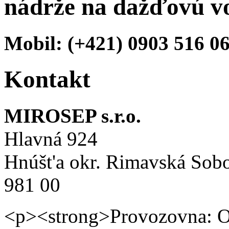
nádrže na dažďovú v
Mobil: (+421) 0903 516 0
Kontakt
MIROSEP s.r.o.
Hlavná 924
Hnúšt'a okr. Rimavská Sob
981 00
<p><strong>Provozovna: Ob