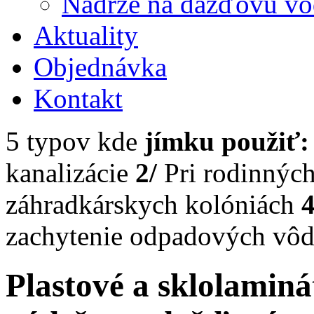
Nádrže na dažďovú v
Aktuality
Objednávka
Kontakt
5 typov kde
jímku použiť:
kanalizácie
2/
Pri rodinnýc
záhradkárskych kolóniách
4
zachytenie odpadových vô
Plastové a sklolaminá