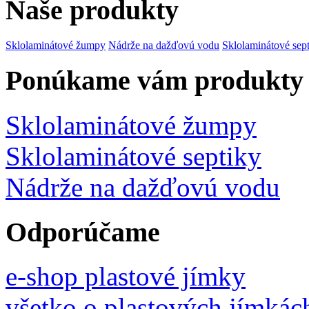
Naše produkty
Sklolaminátové žumpy
Nádrže na dažďovú vodu
Sklolaminátové sep
Ponúkame vám produkty
Sklolaminátové žumpy
Sklolaminátové septiky
Nádrže na dažďovú vodu
Odporúčame
e-shop plastové jímky
všetko o plastových jímkác