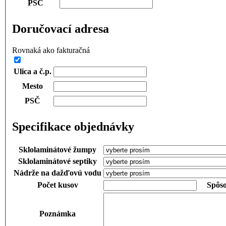
PSČ
Doručovací adresa
Rovnaká ako fakturačná
Ulica a č.p.
Mesto
PSČ
Specifikace objednávky
Sklolaminátové žumpy
Sklolaminátové septiky
Nádrže na dažďovú vodu
Počet kusov
Spôs
Poznámka