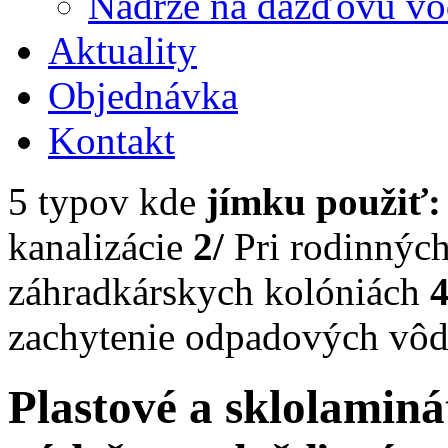
Nádrže na dažďovú v
Aktuality
Objednávka
Kontakt
5 typov kde
jímku použiť:
kanalizácie
2/
Pri rodinnýc
záhradkárskych kolóniách
4
zachytenie odpadových vô
Plastové a sklolaminá