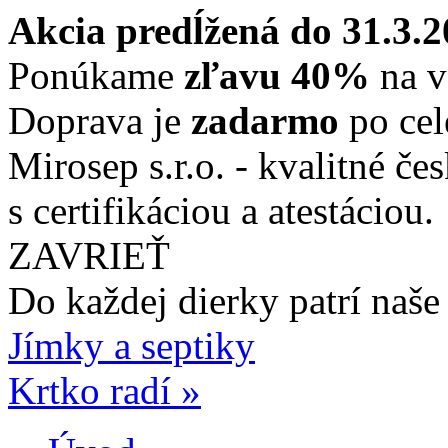
Akcia predĺžená do 31.3.
Ponúkame
zľavu 40%
na v
Doprava je
zadarmo
po cel
Mirosep s.r.o. - kvalitné če
s certifikáciou a atestáciou.
ZAVRIEŤ
Do každej dierky
patrí naše
Jímky a septiky
Krtko radí »