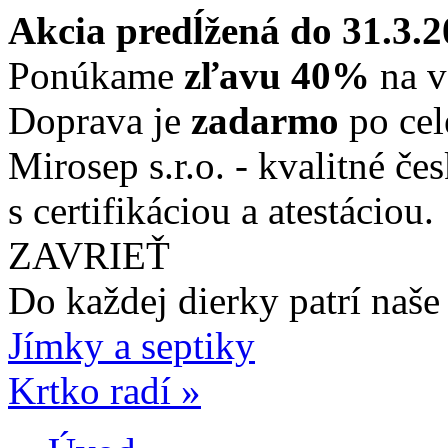
Akcia predĺžená do 31.3.
Ponúkame
zľavu 40%
na v
Doprava je
zadarmo
po cel
Mirosep s.r.o. - kvalitné če
s certifikáciou a atestáciou.
ZAVRIEŤ
Do každej dierky
patrí naše
Jímky a septiky
Krtko radí »