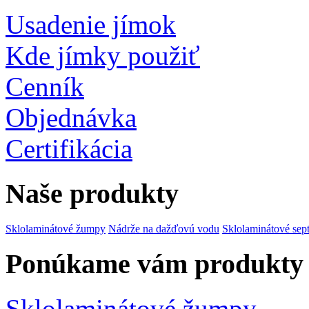
Usadenie jímok
Kde jímky použiť
Cenník
Objednávka
Certifikácia
Naše produkty
Sklolaminátové žumpy
Nádrže na dažďovú vodu
Sklolaminátové sep
Ponúkame vám produkty
Sklolaminátové žumpy