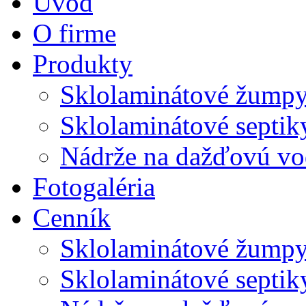
Úvod
O firme
Produkty
Sklolaminátové žump
Sklolaminátové septik
Nádrže na dažďovú v
Fotogaléria
Cenník
Sklolaminátové žump
Sklolaminátové septik