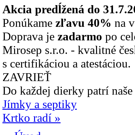
Akcia predĺžená do 31.7.
Ponúkame
zľavu 40%
na v
Doprava je
zadarmo
po cel
Mirosep s.r.o. - kvalitné če
s certifikáciou a atestáciou.
ZAVRIEŤ
Do každej dierky
patrí naše
Jímky a septiky
Krtko radí »