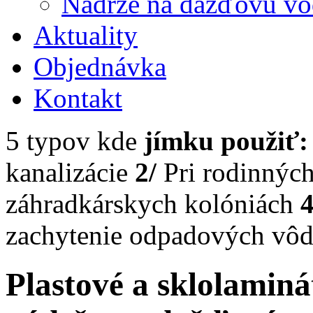
Nádrže na dažďovú v
Aktuality
Objednávka
Kontakt
5 typov kde
jímku použiť:
kanalizácie
2/
Pri rodinnýc
záhradkárskych kolóniách
4
zachytenie odpadových vô
Plastové a sklolaminá