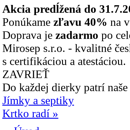
Akcia predĺžená do 31.7.
Ponúkame
zľavu 40%
na v
Doprava je
zadarmo
po cel
Mirosep s.r.o. - kvalitné če
s certifikáciou a atestáciou.
ZAVRIEŤ
Do každej dierky
patrí naše
Jímky a septiky
Krtko radí »