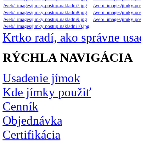
/web/_images/jimky-postup-nakladni7.jpg
/web/_images/jimky-pos
/web/_images/jimky-postup-nakladni8.jpg
/web/_images/jimky-pos
/web/_images/jimky-postup-nakladni9.jpg
/web/_images/jimky-pos
/web/_images/jimky-postup-nakladni10.jpg
Krtko radí, ako správne us
RÝCHLA NAVIGÁCIA
Usadenie jímok
Kde jímky použiť
Cenník
Objednávka
Certifikácia