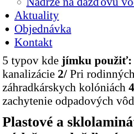
Nádrže na dažďovú v
Aktuality
Objednávka
Kontakt
5 typov kde
jímku použiť:
kanalizácie
2/
Pri rodinnýc
záhradkárskych kolóniách
4
zachytenie odpadových vô
Plastové a sklolaminá