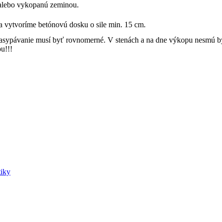
alebo vykopanú zeminou.
ma vytvoríme betónovú dosku o sile min. 15 cm.
ypávanie musí byť rovnomerné. V stenách a na dne výkopu nesmú byť
u!!!
tiky