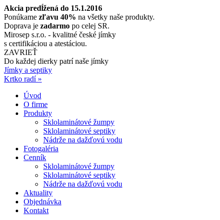
Akcia predĺžená do 15.1.2016
Ponúkame
zľavu 40%
na všetky naše produkty.
Doprava je
zadarmo
po celej SR.
Mirosep s.r.o. - kvalitné české jímky
s certifikáciou a atestáciou.
ZAVRIEŤ
Do každej dierky
patrí naše jímky
Jímky a septiky
Krtko radí »
Úvod
O firme
Produkty
Sklolaminátové žumpy
Sklolaminátové septiky
Nádrže na dažďovú vodu
Fotogaléria
Cenník
Sklolaminátové žumpy
Sklolaminátové septiky
Nádrže na dažďovú vodu
Aktuality
Objednávka
Kontakt