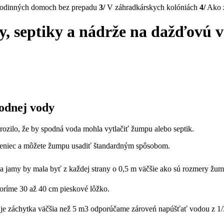
rodinných domoch bez prepadu
3/
V záhradkárskych kolóniách
4/
Ako 
y, septiky a nádrže na dažďovú 
podnej vody
rozilo, že by spodná voda mohla vytlačiť žumpu alebo septik.
 veniec a môžete žumpu usadiť štandardným spôsobom.
a jamy by mala byť z každej strany o 0,5 m väčšie ako sú rozmery žum
ríme 30 až 40 cm pieskové lôžko.
je záchytka väčšia než 5 m3 odporúčame zároveń napúšťať vodou z 1/