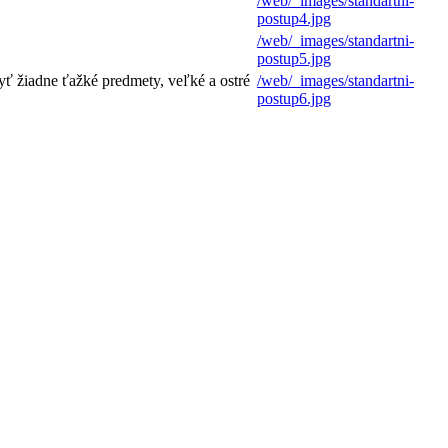
/web/_images/standartni-
postup4.jpg
/web/_images/standartni-
postup5.jpg
 žiadne ťažké predmety, veľké a ostré
/web/_images/standartni-
postup6.jpg