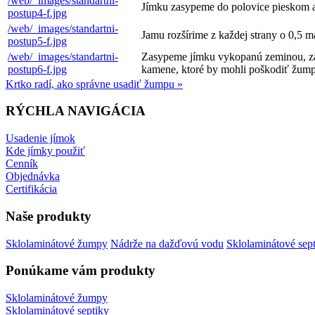
/web/_images/standartni-
Jímku zasypeme do polovice pieskom 
postup4-f.jpg
/web/_images/standartni-
Jamu rozšírime z každej strany o 0,5 
postup5-f.jpg
/web/_images/standartni-
Zasypeme jímku vykopanú zeminou, zas
postup6-f.jpg
kamene, ktoré by mohli poškodiť žump
Krtko radí, ako správne usadiť žumpu »
RÝCHLA NAVIGÁCIA
Usadenie jímok
Kde jímky použiť
Cenník
Objednávka
Certifikácia
Naše produkty
Sklolaminátové žumpy
Nádrže na dažďovú vodu
Sklolaminátové sep
Ponúkame vám produkty
Sklolaminátové žumpy
Sklolaminátové septiky