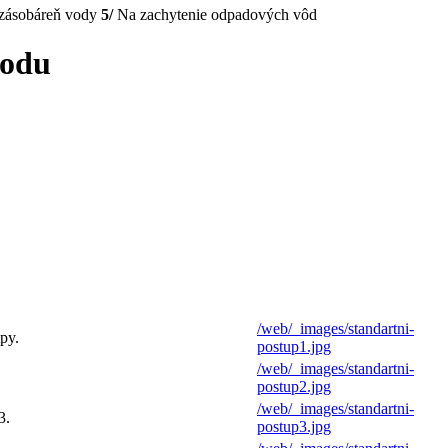
zásobáreň vody
5/
Na zachytenie odpadových vôd
vodu
/web/_images/standartni-
py.
postup1.jpg
/web/_images/standartni-
postup2.jpg
/web/_images/standartni-
3.
postup3.jpg