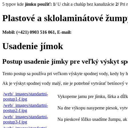
5 typov kde
jímku použiť:
1/
U chát a chalúp bez kanalizácie
2/
Pri 
Plastové a sklolaminátové žump
Mobil: (+421) 0903 516 061, E-mail:
Usadenie jímok
Postup usadenie jímky pre veľký výskyt s
Tento postup sa používa pri veľkom výskyte spodnej vody, kedy by h
Ak je výskyt spodnej vody malý, nie je potrebné vytvárať betónový
/web/_images/standartni-
Vykopeme jamu pre jímku, šírka a dĺžk
postup1-f.jpg
/web/_images/standartni-
Na dne výkopu nasypeme piesok, vytvo
postup2-f.jpg
/web/_images/standartni-
Na pieskové lôžko usadíme žumpu, ak 
postup3-f.jpg